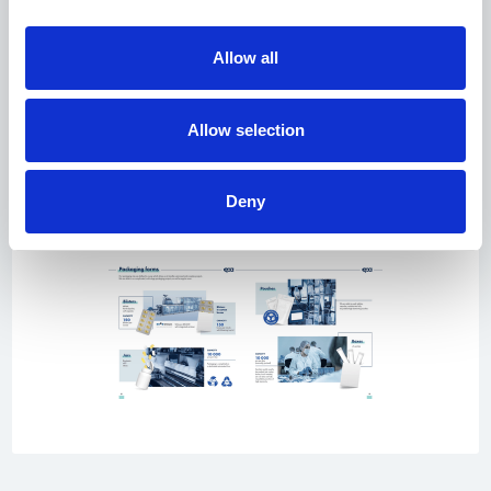
und unsere
preisangebot
Allow all
Laden Sie den Europharma 2026-Katalog
herunter
Allow selection
Holen Sie sich das Preisangebot
Deny
Beispielseiten: