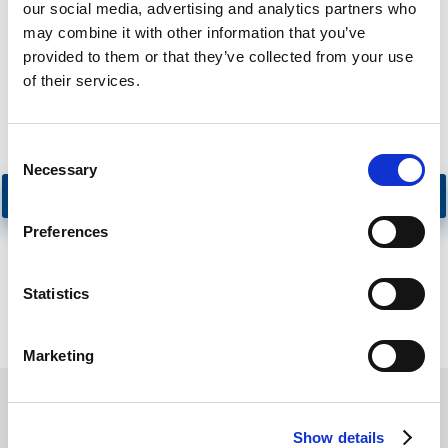
our social media, advertising and analytics partners who
may combine it with other information that you’ve
Ich stimme der Verarbeitung meiner personenbezogenen Daten
provided to them or that they’ve collected from your use
für den in der Datenschutzerklärung angegebenen Zweck und
of their services.
Umfang zu. Ich erkläre, dass ich meine personenbezogenen
Daten freiwillig zur Verfügung gestellt habe.
Consent
Necessary
Selection
Preferences
Statistics
Marketing
Katalog herunterladen
Show details