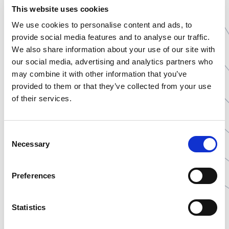
maximalen Schutz vor äußeren Einflüssen gewährleisten.
This website uses cookies
Fertige Warenpartien durchlaufen anschließend eine
Endkontrolle, bevor sie auf Transportpaletten gestapelt
We use cookies to personalise content and ads, to
werden.
provide social media features and to analyse our traffic.
We also share information about your use of our site with
our social media, advertising and analytics partners who
Was ist bei der Einführung einer neuen
may combine it with other information that you’ve
Rezeptur zu beachten?
provided to them or that they’ve collected from your use
of their services.
Das Projekt gilt als bereit für die
Großserienimplementierung
nach Abschluss der
Validierung und Vervollständigung der
Consent
Freigabedokumentation.
. Der Produktionserfolg
Necessary
Selection
erfordert die strikte Einhaltung der festgelegten
Herstellungsverfahren. Die wichtigsten Faktoren für einen
reibungslosen Linienstart sind:
Preferences
ein vollständig ausgefülltes Briefing zu den
Eingangsparametern,
Statistics
die fehlerfreie Durchführung des vollständigen Zyklus