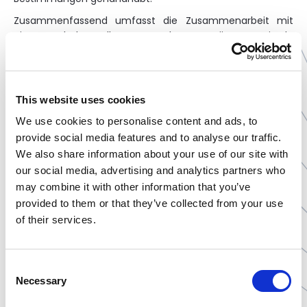
Zusammenfassend umfasst die Zusammenarbeit mit
einem Lohnhersteller von Nahrungsergänzungsmitteln
verschiedene Phasen der Vorbereitung und Herstellung
des Produkts, wie die Entwicklung der Zusammensetzung,
die Auswahl der Technologie und die Produktion in einem
festgelegten Umfang. Die einzelnen Aktivitäten werden
This website uses cookies
im Rahmen festgelegter Verfahren durchgeführt und
We use cookies to personalise content and ads, to
unterliegen der Qualitätskontrolle. Dieses
provide social media features and to analyse our traffic.
Kooperationsmodell stellt eine der organisatorischen
We also share information about your use of our site with
Lösungen dar, die bei der Markteinführung von
Nahrungsergänzungsmitteln angewandt werden.
our social media, advertising and analytics partners who
may combine it with other information that you’ve
provided to them or that they’ve collected from your use
of their services.
FAQ
Consent
Wie verläuft der Produktionsprozess von
Necessary
Selection
Supplements mit einem Lohnhersteller?