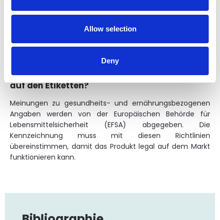
Dies ist ein Verfahren, das es ermöglicht, die Geschichte
jeder in der Produktion verwendeten Zutat genau
nachvollziehen. Es erfordert die Sammlung vollständiger
Allow selection
Dokumentationen und Analysezertifikate für alle in der
Rezeptur enthaltenen Substanzen.
Deny
Welche Institution überprüft die Aussagen
auf den Etiketten?
Meinungen zu gesundheits- und ernährungsbezogenen
Angaben werden von der Europäischen Behörde für
Lebensmittelsicherheit (EFSA) abgegeben. Die
Kennzeichnung muss mit diesen Richtlinien
übereinstimmen, damit das Produkt legal auf dem Markt
funktionieren kann.
Bibliographie