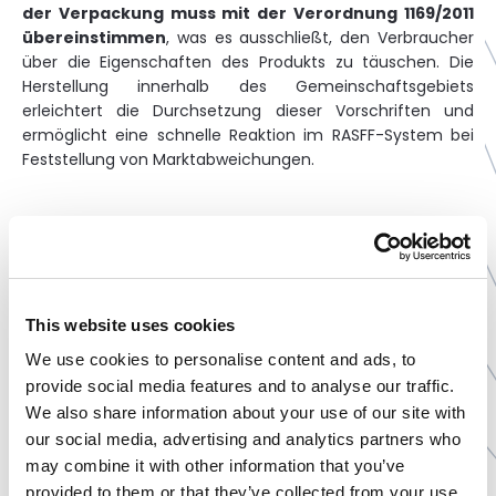
der Verpackung muss mit der Verordnung 1169/2011
übereinstimmen
, was es ausschließt, den Verbraucher
über die Eigenschaften des Produkts zu täuschen. Die
Herstellung innerhalb des Gemeinschaftsgebiets
erleichtert die Durchsetzung dieser Vorschriften und
ermöglicht eine schnelle Reaktion im RASFF-System bei
Feststellung von Marktabweichungen.
Wichtige Informationen zur Herstellung von
Nahrungsergänzungsmitteln
Die Auftragserteilung an ein Unternehmen, das im
This website uses cookies
Rahmen der europäischen Strukturen tätig ist, garantiert
die Übereinstimmung des Prozesses mit einheitlichen
We use cookies to personalise content and ads, to
sanitären und rechtlichen Richtlinien. Ein wesentlicher
provide social media features and to analyse our traffic.
Aspekt ist das obligatorische Risikomanagement und die
We also share information about your use of our site with
vollständige Transparenz der Herkunft der Komponenten,
our social media, advertising and analytics partners who
was das Risiko der Einführung unerlaubter oder
may combine it with other information that you’ve
kontaminierter Substanzen in den Verkehr minimiert. Die
provided to them or that they’ve collected from your use