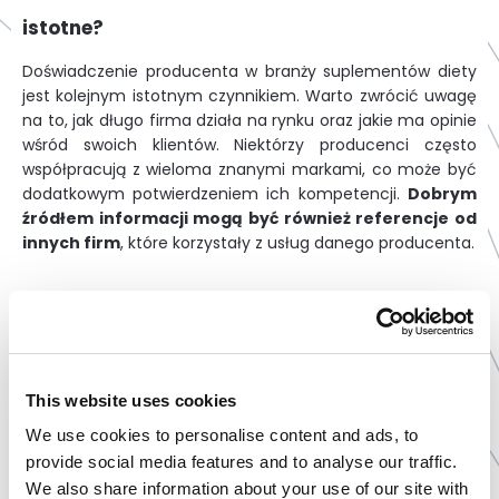
istotne?
Doświadczenie producenta w branży suplementów diety
jest kolejnym istotnym czynnikiem. Warto zwrócić uwagę
na to, jak długo firma działa na rynku oraz jakie ma opinie
wśród swoich klientów. Niektórzy producenci często
współpracują z wieloma znanymi markami, co może być
dodatkowym potwierdzeniem ich kompetencji.
Dobrym
źródłem informacji mogą być również referencje od
innych firm
, które korzystały z usług danego producenta.
Jak ważna jest weryfikacja warunków
finansowych współpracy?
Koszty produkcji są kolejnym z kluczowych czynników
This website uses cookies
wpływających na rentowność projektu. Przy wyborze
We use cookies to personalise content and ads, to
producenta kontraktowego warto dokładnie
provide social media features and to analyse our traffic.
przeanalizować warunki finansowe współpracy, takie jak
ceny jednostkowe, minimalne zamówienia oraz warunki
We also share information about your use of our site with