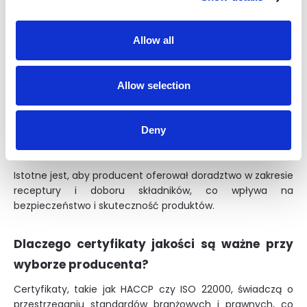
producenta kontraktowego suplementów
diety?
Allow all
Warto zwrócić uwagę na jakość produktów,
doświadczenie producenta, możliwości technologiczne
oraz warunki finansowe współpracy. To kluczowe
Allow selection
elementy wpływające na sukces projektu.
Czy producent powinien oferować wsparcie
Deny
w opracowaniu receptury suplementów?
Istotne jest, aby producent oferował doradztwo w zakresie
receptury i doboru składników, co wpływa na
bezpieczeństwo i skuteczność produktów.
Dlaczego certyfikaty jakości są ważne przy
wyborze producenta?
Certyfikaty, takie jak HACCP czy ISO 22000, świadczą o
przestrzeganiu standardów branżowych i prawnych, co