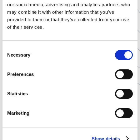
płatności. Ważne jest również, aby umowa była przejrzysta
our social media, advertising and analytics partners who
i zawierała wszystkie istotne zapisy dotyczące kosztów
may combine it with other information that you’ve
dodatkowych, takich jak opłaty za przechowywanie czy
provided to them or that they’ve collected from your use
transport.
of their services.
Podsumowując wybór odpowiedniego producenta
kontraktowego suplementów diety to decyzja, która
wymaga starannego rozważenia wielu czynników. Jakość
Consent
Necessary
produktów, doświadczenie i reputacja firmy, możliwości
Selection
produkcyjne i logistyczne oraz warunki finansowe
współpracy to kluczowe kryteria, które powinny być brane
Preferences
pod uwagę. Dokładna analiza tych aspektów pozwoli na
podjęcie świadomej decyzji o współpracy.
Statistics
FAQ
Marketing
Jakie czynniki są najważniejsze przy wyborze
Show details