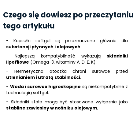
Czego się dowiesz po przeczytaniu
tego artykułu
- Kapsułki softgel są przeznaczone głównie dla
substancji płynnych i olejowych
.
- Najlepszą kompatybilność wykazują
składniki
lipofilowe
(Omega-3, witaminy A, D, E, K).
- Hermetyczna otoczka chroni surowce przed
utlenianiem i utratą stabilności
.
-
Woda i surowce higroskopijne
są niekompatybilne z
technologią softgel.
- Składniki stałe mogą być stosowane wyłącznie jako
stabilne zawiesiny w nośniku olejowym.