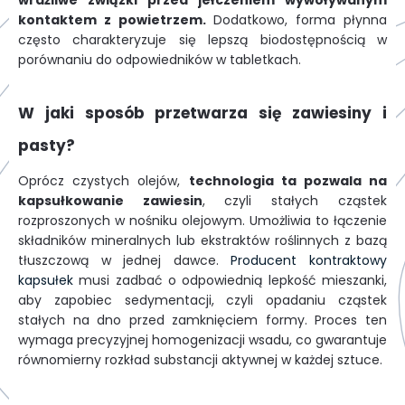
wrażliwe związki przed jełczeniem wywoływanym
kontaktem z powietrzem.
Dodatkowo, forma płynna
często charakteryzuje się lepszą biodostępnością w
porównaniu do odpowiedników w tabletkach.
W jaki sposób przetwarza się zawiesiny i
pasty?
Oprócz czystych olejów,
technologia ta pozwala na
kapsułkowanie zawiesin
, czyli stałych cząstek
rozproszonych w nośniku olejowym. Umożliwia to łączenie
składników mineralnych lub ekstraktów roślinnych z bazą
tłuszczową w jednej dawce.
Producent kontraktowy
kapsułek
musi zadbać o odpowiednią lepkość mieszanki,
aby zapobiec sedymentacji, czyli opadaniu cząstek
stałych na dno przed zamknięciem formy. Proces ten
wymaga precyzyjnej homogenizacji wsadu, co gwarantuje
równomierny rozkład substancji aktywnej w każdej sztuce.