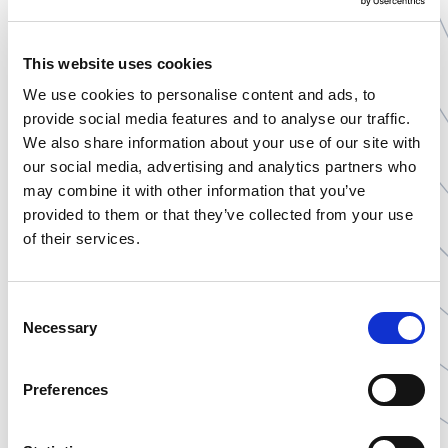
Kluczowym ograniczeniem procesu jest brak tolerancji na
wodę w wypełnieniu, która mogłaby uszkodzić strukturę
otoczki. Dla składników stałych wymagających
This website uses cookies
zawieszenia w tłuszczu konieczna jest precyzyjna kontrola
We use cookies to personalise content and ads, to
lepkości, zapobiegająca rozwarstwianiu się mieszanki.
provide social media features and to analyse our traffic.
Metoda ta gwarantuje wysoką stabilność witamin
We also share information about your use of our site with
rozpuszczalnych w tłuszczach oraz kwasów Omega,
our social media, advertising and analytics partners who
eliminując ryzyko ich utleniania.
may combine it with other information that you’ve
provided to them or that they’ve collected from your use
FAQ
of their services.
Consent
Co dzieje się z kapsułką po kontakcie z wodą
Necessary
Selection
wewnątrz?
Preferences
Wilgoć z wypełnienia przenika do otoczki, powodując jej
stopniowe rozpuszczanie i utratę sztywności. Prowadzi to
do fizycznego uszkodzenia produktu i wycieku zawartości.