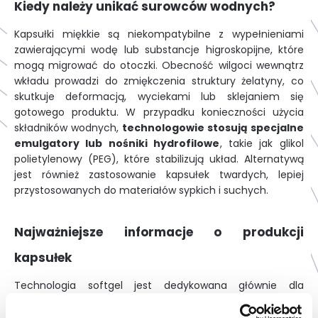
Kiedy należy unikać surowców wodnych?
Kapsułki miękkie są niekompatybilne z wypełnieniami
zawierającymi wodę lub substancje higroskopijne, które
mogą migrować do otoczki. Obecność wilgoci wewnątrz
wkładu prowadzi do zmiękczenia struktury żelatyny, co
skutkuje deformacją, wyciekami lub sklejaniem się
gotowego produktu. W przypadku konieczności użycia
składników wodnych,
technologowie stosują specjalne
emulgatory lub nośniki hydrofilowe
, takie jak glikol
polietylenowy (PEG), które stabilizują układ. Alternatywą
jest również zastosowanie kapsułek twardych, lepiej
przystosowanych do materiałów sypkich i suchych.
Najważniejsze informacje o produkcji
kapsułek
Technologia softgel jest dedykowana głównie dla
substancji płynnych, olejów oraz zawiesin lipofilowych,
zapewniając im ochronę przed czynnikami zewnętrznymi.